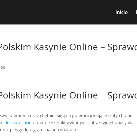
Inicio
Polskim Kasynie Online – Spraw
ios
Polskim Kasynie Online – Spraw
wit, a gracze coraz chętniej sięgają po emocjonujące sloty i hojne
ne,
luckera casino
oferuje szeroki wybór gier i atrakcyjne bonusy dla
ocząć przygodę z grami na automatach.