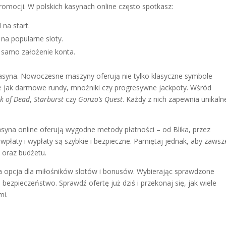
omocji. W polskich kasynach online często spotkasz:
na start.
na popularne sloty.
 samo założenie konta.
 kasyna. Nowoczesne maszyny oferują nie tylko klasyczne symbole
e jak darmowe rundy, mnożniki czy progresywne jackpoty. Wśród
k of Dead
,
Starburst
czy
Gonzo’s Quest
. Każdy z nich zapewnia unikaln
kasyna online oferują wygodne metody płatności – od Blika, przez
 wpłaty i wypłaty są szybkie i bezpieczne. Pamiętaj jednak, aby zawsz
u oraz budżetu.
a opcja dla miłośników slotów i bonusów. Wybierając sprawdzone
bezpieczeństwo. Sprawdź ofertę już dziś i przekonaj się, jak wiele
mi.