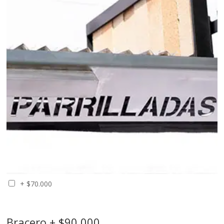
+
$
70.000
Bracero + $90.000