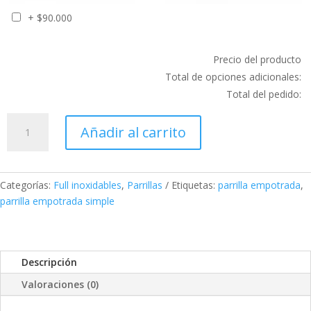
+
$
90.000
Precio del producto
Total de opciones adicionales:
Total del pedido:
Parrilla
Añadir al carrito
Empotrada
simple
100x60
Full
Categorías:
Full inoxidables
,
Parrillas
Etiquetas:
parrilla empotrada
,
inoxidable
parrilla empotrada simple
cantidad
Descripción
Valoraciones (0)