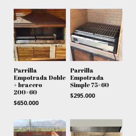
Parrilla
Parrilla
Empotrada Doble
Empotrada
+ bracero
Simple 75×60
200×60
$
295.000
$
650.000